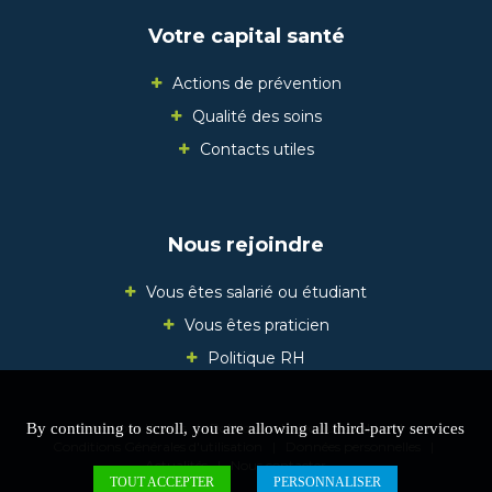
Votre capital santé
Actions de prévention
Qualité des soins
Contacts utiles
Nous rejoindre
Vous êtes salarié ou étudiant
Vous êtes praticien
Politique RH
Mentions légales
|
Politique relative aux cookies
|
By continuing to scroll,
you are allowing all third-party services
Conditions Générales d'utilisation
|
Données personnelles
|
Actualités
|
Nous contacter
TOUT ACCEPTER
PERSONNALISER